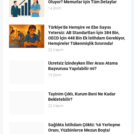
Oluyor? Memurlar İçin Tüm Detaylar
14 Ekim
Türkiye’de Hemşire ve Ebe Sayısı
Yetersiz: AB Standartları İçin 384 Bin,
OECD İçin 448 Bin Ek İstihdam Gerekiyor,
Hemşireler Tükenmişlik Sınırında!
22 Kasım
Ücretsiz İzindeyken İller Arası Atama
Başvurusu Yapılabilir mi?
15 Ekim
Tayinim Çıktı, Kurum Beni Ne Kadar
Bekletebilir?
22 Kasım
Sağlıkta İstihdam Çöktü: %6 Yerleşme
Oranı, Yüzbinlerce Mezun Boşta!