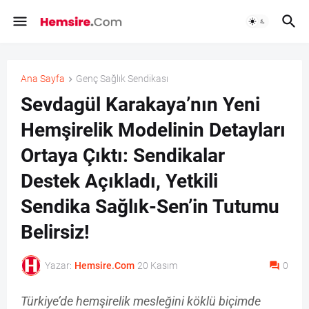
Ana Sayfa
Genç Sağlık Sendikası
Sevdagül Karakaya’nın Yeni
Hemşirelik Modelinin Detayları
Ortaya Çıktı: Sendikalar
Destek Açıkladı, Yetkili
Sendika Sağlık-Sen’in Tutumu
Belirsiz!
Yazar:
Hemsire.Com
20 Kasım
0
Türkiye’de hemşirelik mesleğini köklü biçimde