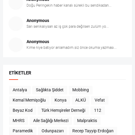
Doğu Perinçekin haber kanalı sürekli bu sendikadan...
Anonymous
Sarı senikalıysan az iş çok para değilsen zulüm yo...
Anonymous
Kime niye batıyor anlamadım.siz önce okuma yazması...
ETIKETLER
Antalya
Sağlıkta Şiddet
Mobbing
Kemal Memişoğlu
Konya
ALKÜ
Vefat
Beyaz Kod
Türk Hemşireler Derneği
112
MHRS
Aile Sağlığı Merkezi
Malpraktis
Paramedik
Odunpazarı
Recep Tayyip Erdoğan