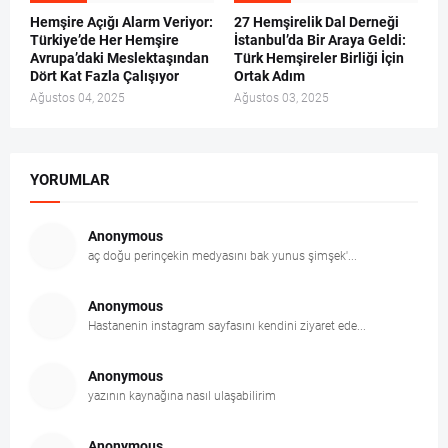
Hemşire Açığı Alarm Veriyor:
27 Hemşirelik Dal Derneği
Türkiye’de Her Hemşire
İstanbul’da Bir Araya Geldi:
Avrupa’daki Meslektaşından
Türk Hemşireler Birliği İçin
Dört Kat Fazla Çalışıyor
Ortak Adım
Ağustos 04, 2025
Ağustos 03, 2025
YORUMLAR
Anonymous
aç doğu perinçekin medyasını bak yunus şimşek'...
Anonymous
Hastanenin instagram sayfasını kendini ziyaret ede...
Anonymous
yazının kaynağına nasıl ulaşabilirim
Anonymous