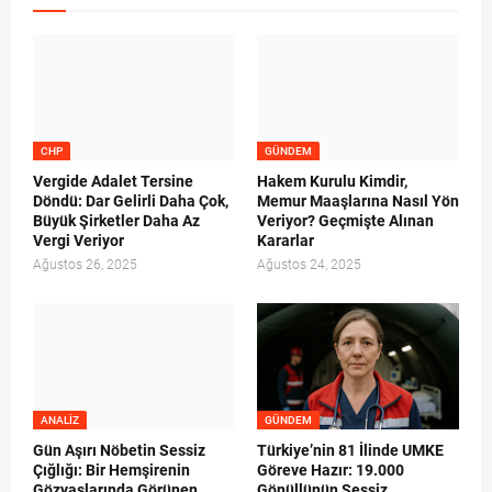
CHP
GÜNDEM
Vergide Adalet Tersine
Hakem Kurulu Kimdir,
Döndü: Dar Gelirli Daha Çok,
Memur Maaşlarına Nasıl Yön
Büyük Şirketler Daha Az
Veriyor? Geçmişte Alınan
Vergi Veriyor
Kararlar
Ağustos 26, 2025
Ağustos 24, 2025
ANALIZ
GÜNDEM
Gün Aşırı Nöbetin Sessiz
Türkiye’nin 81 İlinde UMKE
Çığlığı: Bir Hemşirenin
Göreve Hazır: 19.000
Gözyaşlarında Görünen
Gönüllünün Sessiz