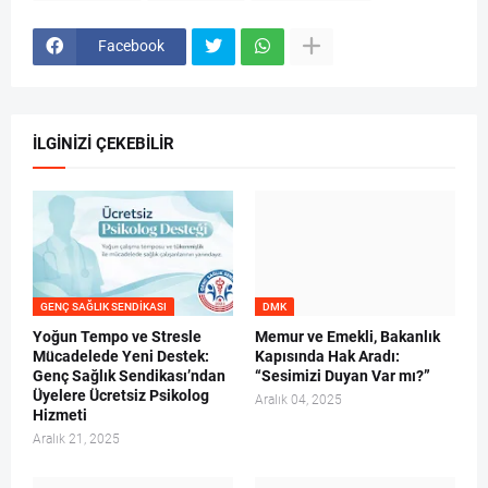
Facebook
İLGINIZI ÇEKEBILIR
GENÇ SAĞLIK SENDIKASI
DMK
Yoğun Tempo ve Stresle
Memur ve Emekli, Bakanlık
Mücadelede Yeni Destek:
Kapısında Hak Aradı:
Genç Sağlık Sendikası’ndan
“Sesimizi Duyan Var mı?”
Üyelere Ücretsiz Psikolog
Aralık 04, 2025
Hizmeti
Aralık 21, 2025