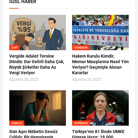
ÖZEL HABER
CHP
GÜNDEM
Vergide Adalet Tersine
Hakem Kurulu Kimdir,
Döndü: Dar Gelirli Daha Çok,
Memur Maaşlarına Nasıl Yön
Büyük Şirketler Daha Az
Veriyor? Geçmişte Alınan
Vergi Veriyor
Kararlar
Ağustos 26, 2025
Ağustos 24, 2025
ANALIZ
GÜNDEM
Gün Aşırı Nöbetin Sessiz
Türkiye’nin 81 İlinde UMKE
Çığlığı: Bir Hemşirenin
Göreve Hazır: 19.000