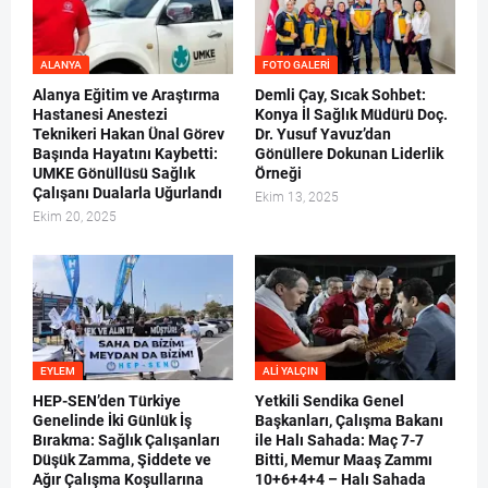
ALANYA
FOTO GALERI
Alanya Eğitim ve Araştırma
Demli Çay, Sıcak Sohbet:
Hastanesi Anestezi
Konya İl Sağlık Müdürü Doç.
Teknikeri Hakan Ünal Görev
Dr. Yusuf Yavuz’dan
Başında Hayatını Kaybetti:
Gönüllere Dokunan Liderlik
UMKE Gönüllüsü Sağlık
Örneği
Çalışanı Dualarla Uğurlandı
Ekim 13, 2025
Ekim 20, 2025
EYLEM
ALI YALÇIN
HEP-SEN’den Türkiye
Yetkili Sendika Genel
Genelinde İki Günlük İş
Başkanları, Çalışma Bakanı
Bırakma: Sağlık Çalışanları
ile Halı Sahada: Maç 7-7
Düşük Zamma, Şiddete ve
Bitti, Memur Maaş Zammı
Ağır Çalışma Koşullarına
10+6+4+4 – Halı Sahada