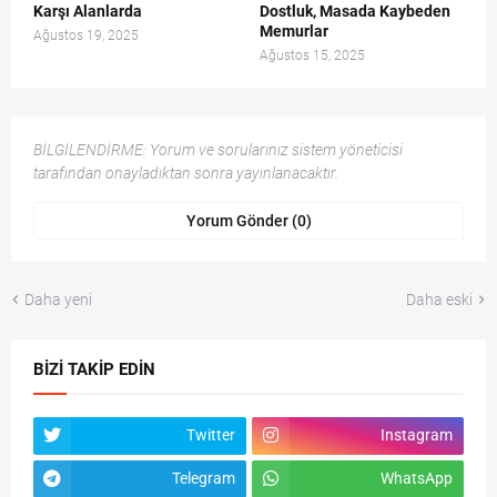
Karşı Alanlarda
Dostluk, Masada Kaybeden
Memurlar
Ağustos 19, 2025
Ağustos 15, 2025
BİLGİLENDİRME: Yorum ve sorularınız sistem yöneticisi
tarafından onayladıktan sonra yayınlanacaktır.
Yorum Gönder (0)
Daha yeni
Daha eski
BIZI TAKIP EDIN
Twitter
Instagram
Telegram
WhatsApp