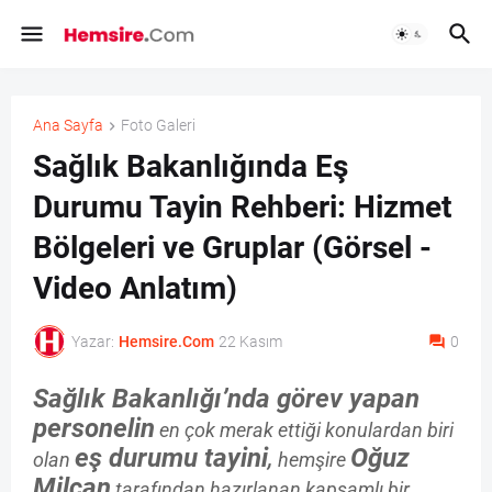
Ana Sayfa
Foto Galeri
Sağlık Bakanlığında Eş
Durumu Tayin Rehberi: Hizmet
Bölgeleri ve Gruplar (Görsel -
Video Anlatım)
Yazar:
Hemsire.Com
22 Kasım
0
Sağlık Bakanlığı’nda görev yapan
personelin
en çok merak ettiği konulardan biri
eş durumu tayini
,
Oğuz
olan
hemşire
Milcan
tarafından hazırlanan kapsamlı bir