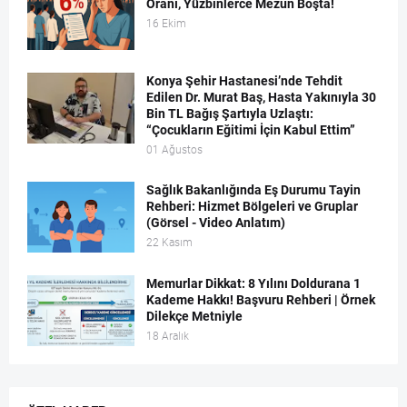
Oranı, Yüzbinlerce Mezun Boşta!
16 Ekim
Konya Şehir Hastanesi’nde Tehdit
Edilen Dr. Murat Baş, Hasta Yakınıyla 30
Bin TL Bağış Şartıyla Uzlaştı:
“Çocukların Eğitimi İçin Kabul Ettim”
01 Ağustos
Sağlık Bakanlığında Eş Durumu Tayin
Rehberi: Hizmet Bölgeleri ve Gruplar
(Görsel - Video Anlatım)
22 Kasım
Memurlar Dikkat: 8 Yılını Doldurana 1
Kademe Hakkı! Başvuru Rehberi | Örnek
Dilekçe Metniyle
18 Aralık