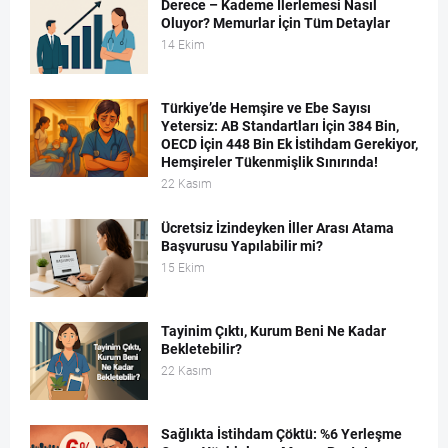
Derece – Kademe İlerlemesi Nasıl
Oluyor? Memurlar İçin Tüm Detaylar
14 Ekim
Türkiye’de Hemşire ve Ebe Sayısı
Yetersiz: AB Standartları İçin 384 Bin,
OECD İçin 448 Bin Ek İstihdam Gerekiyor,
Hemşireler Tükenmişlik Sınırında!
22 Kasım
Ücretsiz İzindeyken İller Arası Atama
Başvurusu Yapılabilir mi?
15 Ekim
Tayinim Çıktı, Kurum Beni Ne Kadar
Bekletebilir?
22 Kasım
Sağlıkta İstihdam Çöktü: %6 Yerleşme