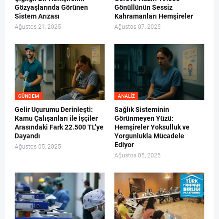
Gözyaşlarında Görünen
Gönüllünün Sessiz
Sistem Arızası
Kahramanları Hemşireler
Ağustos 21, 2025
Ağustos 07, 2025
GÜNDEM
ANALIZ
Gelir Uçurumu Derinleşti:
Sağlık Sisteminin
Kamu Çalışanları ile İşçiler
Görünmeyen Yüzü:
Arasındaki Fark 22.500 TL’ye
Hemşireler Yoksulluk ve
Dayandı
Yorgunlukla Mücadele
Ediyor
Ağustos 05, 2025
Ağustos 05, 2025