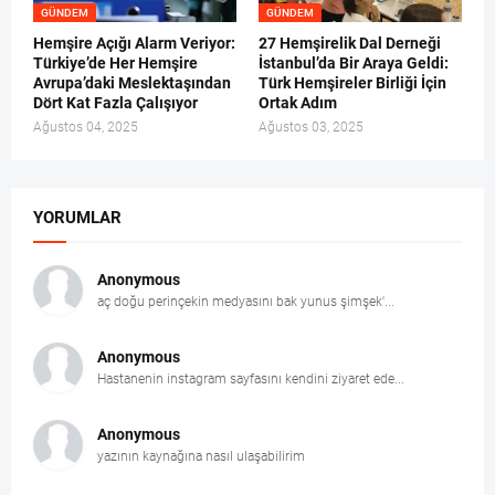
GÜNDEM
GÜNDEM
Hemşire Açığı Alarm Veriyor:
27 Hemşirelik Dal Derneği
Türkiye’de Her Hemşire
İstanbul’da Bir Araya Geldi:
Avrupa’daki Meslektaşından
Türk Hemşireler Birliği İçin
Dört Kat Fazla Çalışıyor
Ortak Adım
Ağustos 04, 2025
Ağustos 03, 2025
YORUMLAR
Anonymous
aç doğu perinçekin medyasını bak yunus şimşek'...
Anonymous
Hastanenin instagram sayfasını kendini ziyaret ede...
Anonymous
yazının kaynağına nasıl ulaşabilirim