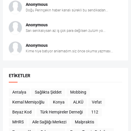
Anonymous
Doğu Perinçekin haber kanalı sürekli bu sendikadan...
Anonymous
Sarı senikalıysan az iş çok para değilsen zulüm yo...
Anonymous
Kime niye batıyor anlamadım.siz önce okuma yazması...
ETIKETLER
Antalya
Sağlıkta Şiddet
Mobbing
Kemal Memişoğlu
Konya
ALKÜ
Vefat
Beyaz Kod
Türk Hemşireler Derneği
112
MHRS
Aile Sağlığı Merkezi
Malpraktis