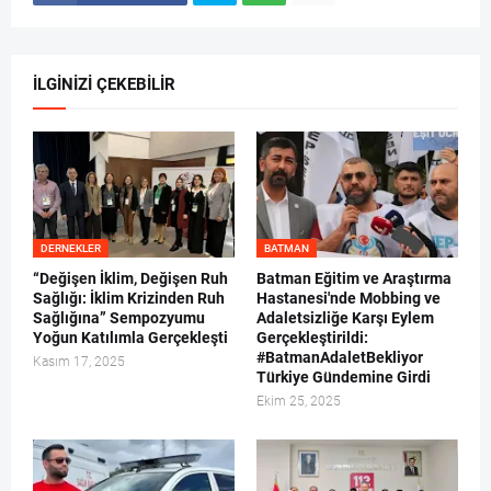
İLGINIZI ÇEKEBILIR
DERNEKLER
BATMAN
“Değişen İklim, Değişen Ruh
Batman Eğitim ve Araştırma
Sağlığı: İklim Krizinden Ruh
Hastanesi'nde Mobbing ve
Sağlığına” Sempozyumu
Adaletsizliğe Karşı Eylem
Yoğun Katılımla Gerçekleşti
Gerçekleştirildi:
#BatmanAdaletBekliyor
Kasım 17, 2025
Türkiye Gündemine Girdi
Ekim 25, 2025