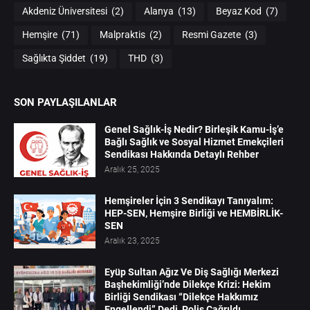
Akdeniz Üniversitesi
(2)
Alanya
(13)
Beyaz Kod
(7)
Hemşire
(71)
Malpraktis
(2)
Resmi Gazete
(3)
Sağlıkta Şiddet
(19)
THD
(3)
SON PAYLAŞILANLAR
Genel Sağlık-İş Nedir? Birleşik Kamu-İş’e
Bağlı Sağlık ve Sosyal Hizmet Emekçileri
Sendikası Hakkında Detaylı Rehber
Aralık 25, 2025
Hemşireler İçin 3 Sendikayı Tanıyalım:
HEP-SEN, Hemşire Birliği ve HEMBİRLİK-
SEN
Aralık 23, 2025
Eyüp Sultan Ağız Ve Diş Sağlığı Merkezi
Başhekimliği’nde Dilekçe Krizi: Hekim
Birliği Sendikası “Dilekçe Hakkımız
Engellendi” Dedi, Polis Çağrıldı