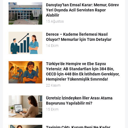
Danıştay’tan Emsal Karar: Memur, Görev
Yeri Dışında Acil Servisten Rapor
Alabilir
15 Ağustos
Derece – Kademe İlerlemesi Nasıl
Oluyor? Memurlar İçin Tüm Detaylar
14 Ekim
Türkiye’de Hemşire ve Ebe Sayısı
Yetersiz: AB Standartları İçin 384 Bin,
OECD İçin 448 Bin Ek İstihdam Gerekiyor,
Hemşireler Tükenmişlik Sınırında!
22 Kasım
Ücretsiz İzindeyken İller Arası Atama
Başvurusu Yapılabilir mi?
15 Ekim
Tayinim Çıktı, Kurum Beni Ne Kadar