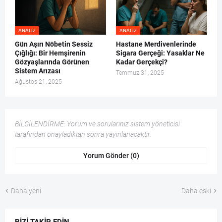
ANALIZ
ANALIZ
Gün Aşırı Nöbetin Sessiz
Hastane Merdivenlerinde
Çığlığı: Bir Hemşirenin
Sigara Gerçeği: Yasaklar Ne
Gözyaşlarında Görünen
Kadar Gerçekçi?
Sistem Arızası
Temmuz 31, 2025
Ağustos 21, 2025
BİLGİLENDİRME: Yorum ve sorularınız sistem yöneticisi
tarafından onayladıktan sonra yayınlanacaktır.
Yorum Gönder (0)
Daha yeni
Daha eski
BIZI TAKIP EDIN