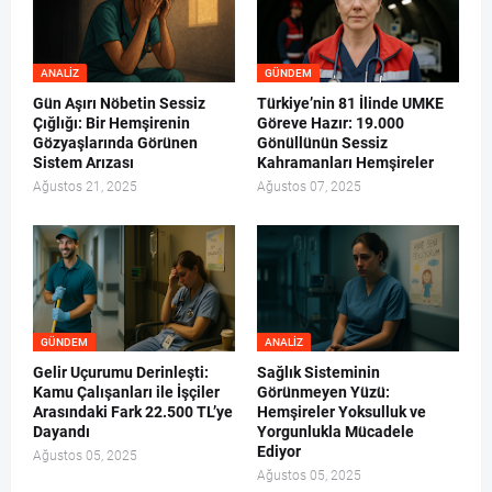
ANALIZ
GÜNDEM
Gün Aşırı Nöbetin Sessiz
Türkiye’nin 81 İlinde UMKE
Çığlığı: Bir Hemşirenin
Göreve Hazır: 19.000
Gözyaşlarında Görünen
Gönüllünün Sessiz
Sistem Arızası
Kahramanları Hemşireler
Ağustos 21, 2025
Ağustos 07, 2025
GÜNDEM
ANALIZ
Gelir Uçurumu Derinleşti:
Sağlık Sisteminin
Kamu Çalışanları ile İşçiler
Görünmeyen Yüzü:
Arasındaki Fark 22.500 TL’ye
Hemşireler Yoksulluk ve
Dayandı
Yorgunlukla Mücadele
Ediyor
Ağustos 05, 2025
Ağustos 05, 2025