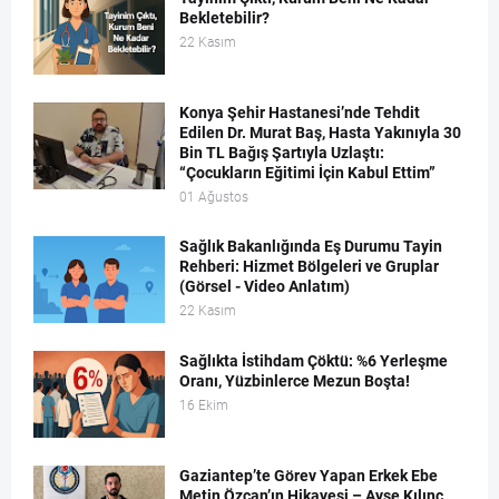
Bekletebilir?
22 Kasım
Konya Şehir Hastanesi’nde Tehdit
Edilen Dr. Murat Baş, Hasta Yakınıyla 30
Bin TL Bağış Şartıyla Uzlaştı:
“Çocukların Eğitimi İçin Kabul Ettim”
01 Ağustos
Sağlık Bakanlığında Eş Durumu Tayin
Rehberi: Hizmet Bölgeleri ve Gruplar
(Görsel - Video Anlatım)
22 Kasım
Sağlıkta İstihdam Çöktü: %6 Yerleşme
Oranı, Yüzbinlerce Mezun Boşta!
16 Ekim
Gaziantep’te Görev Yapan Erkek Ebe
Metin Özcan’ın Hikayesi – Ayşe Kılınç