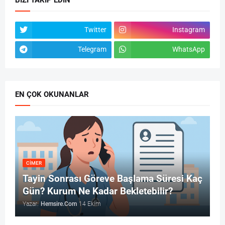
Twitter
Instagram
Telegram
WhatsApp
EN ÇOK OKUNANLAR
CİMER
Tayin Sonrası Göreve Başlama Süresi Kaç
Gün? Kurum Ne Kadar Bekletebilir?
Yazar:
Hemsire.Com
14 Ekim