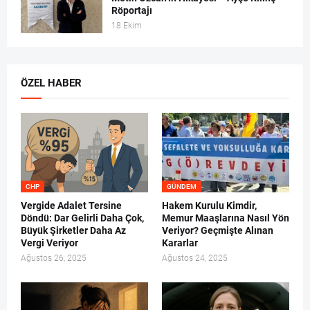
Röportajı
18 Ekim
ÖZEL HABER
CHP
GÜNDEM
Vergide Adalet Tersine
Hakem Kurulu Kimdir,
Döndü: Dar Gelirli Daha Çok,
Memur Maaşlarına Nasıl Yön
Büyük Şirketler Daha Az
Veriyor? Geçmişte Alınan
Vergi Veriyor
Kararlar
Ağustos 26, 2025
Ağustos 24, 2025