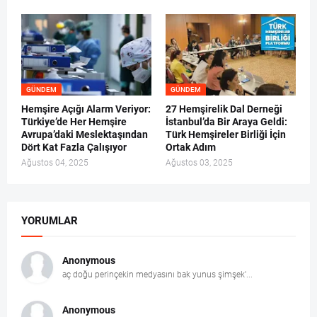
GÜNDEM
GÜNDEM
Hemşire Açığı Alarm Veriyor:
27 Hemşirelik Dal Derneği
Türkiye’de Her Hemşire
İstanbul’da Bir Araya Geldi:
Avrupa’daki Meslektaşından
Türk Hemşireler Birliği İçin
Dört Kat Fazla Çalışıyor
Ortak Adım
Ağustos 04, 2025
Ağustos 03, 2025
YORUMLAR
Anonymous
aç doğu perinçekin medyasını bak yunus şimşek'...
Anonymous