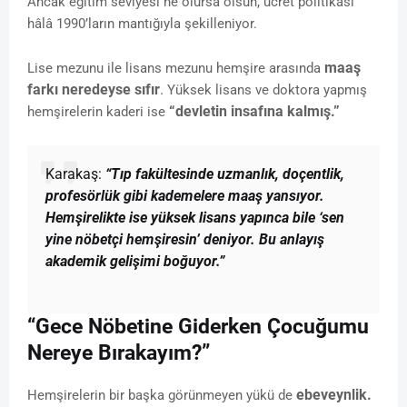
Ancak eğitim seviyesi ne olursa olsun, ücret politikası
hâlâ 1990’ların mantığıyla şekilleniyor.
maaş
Lise mezunu ile lisans mezunu hemşire arasında
farkı neredeyse sıfır
.
Yüksek lisans ve doktora yapmış
“devletin insafına kalmış.”
hemşirelerin kaderi ise
Karakaş:
“Tıp fakültesinde uzmanlık, doçentlik,
profesörlük gibi kademelere maaş yansıyor.
Hemşirelikte ise yüksek lisans yapınca bile ‘sen
yine nöbetçi hemşiresin’ deniyor. Bu anlayış
akademik gelişimi boğuyor.”
“Gece Nöbetine Giderken Çocuğumu
Nereye Bırakayım?”
ebeveynlik.
Hemşirelerin bir başka görünmeyen yükü de