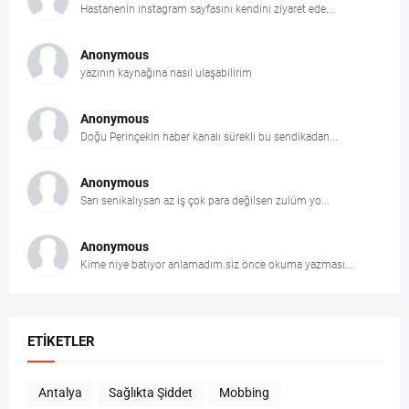
Hastanenin instagram sayfasını kendini ziyaret ede...
Anonymous
yazının kaynağına nasıl ulaşabilirim
Anonymous
Doğu Perinçekin haber kanalı sürekli bu sendikadan...
Anonymous
Sarı senikalıysan az iş çok para değilsen zulüm yo...
Anonymous
Kime niye batıyor anlamadım.siz önce okuma yazması...
ETIKETLER
Antalya
Sağlıkta Şiddet
Mobbing