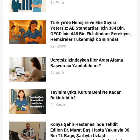
14 Ekim
Türkiye’de Hemşire ve Ebe Sayısı
Yetersiz: AB Standartları İçin 384 Bin,
OECD İçin 448 Bin Ek İstihdam Gerekiyor,
Hemşireler Tükenmişlik Sınırında!
22 Kasım
Ücretsiz İzindeyken İller Arası Atama
Başvurusu Yapılabilir mi?
15 Ekim
Tayinim Çıktı, Kurum Beni Ne Kadar
Bekletebilir?
22 Kasım
Konya Şehir Hastanesi’nde Tehdit
Edilen Dr. Murat Baş, Hasta Yakınıyla 30
Bin TL Bağış Şartıyla Uzlaştı: