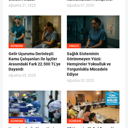
Ağustos 21, 2025
Ağustos 07, 2025
GÜNDEM
ANALIZ
Gelir Uçurumu Derinleşti:
Sağlık Sisteminin
Kamu Çalışanları ile İşçiler
Görünmeyen Yüzü:
Arasındaki Fark 22.500 TL’ye
Hemşireler Yoksulluk ve
Dayandı
Yorgunlukla Mücadele
Ediyor
Ağustos 05, 2025
Ağustos 05, 2025
GÜNDEM
GÜNDEM