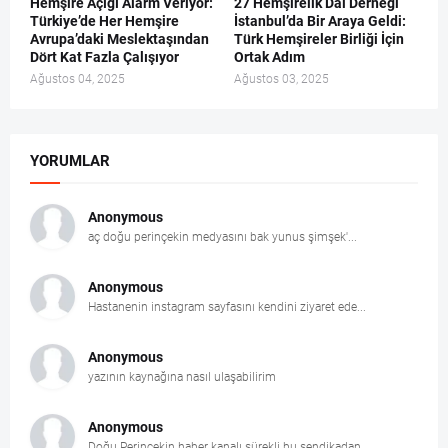
Hemşire Açığı Alarm Veriyor:
27 Hemşirelik Dal Derneği
Türkiye’de Her Hemşire
İstanbul’da Bir Araya Geldi:
Avrupa’daki Meslektaşından
Türk Hemşireler Birliği İçin
Dört Kat Fazla Çalışıyor
Ortak Adım
Ağustos 04, 2025
Ağustos 03, 2025
YORUMLAR
Anonymous
aç doğu perinçekin medyasını bak yunus şimşek'...
Anonymous
Hastanenin instagram sayfasını kendini ziyaret ede...
Anonymous
yazının kaynağına nasıl ulaşabilirim
Anonymous
Doğu Perinçekin haber kanalı sürekli bu sendikadan...