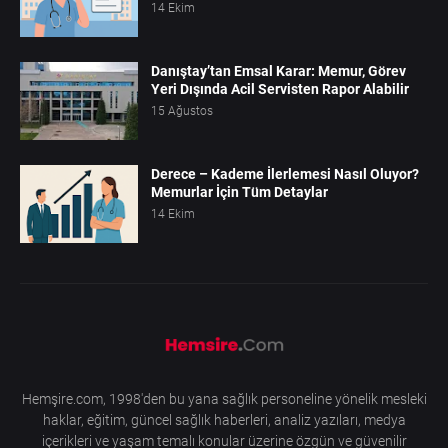
14 Ekim
Danıştay’tan Emsal Karar: Memur, Görev
Yeri Dışında Acil Servisten Rapor Alabilir
15 Ağustos
Derece – Kademe İlerlemesi Nasıl Oluyor?
Memurlar İçin Tüm Detaylar
14 Ekim
Hemşire.com, 1998'den bu yana sağlık personeline yönelik mesleki
haklar, eğitim, güncel sağlık haberleri, analiz yazıları, medya
içerikleri ve yaşam temalı konular üzerine özgün ve güvenilir