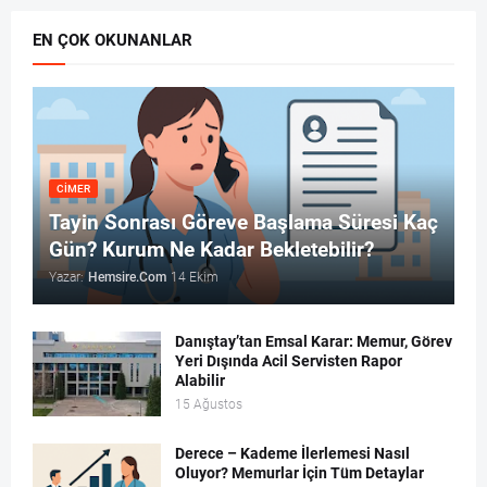
EN ÇOK OKUNANLAR
CİMER
Tayin Sonrası Göreve Başlama Süresi Kaç
Gün? Kurum Ne Kadar Bekletebilir?
Yazar:
Hemsire.Com
14 Ekim
Danıştay’tan Emsal Karar: Memur, Görev
Yeri Dışında Acil Servisten Rapor
Alabilir
15 Ağustos
Derece – Kademe İlerlemesi Nasıl
Oluyor? Memurlar İçin Tüm Detaylar