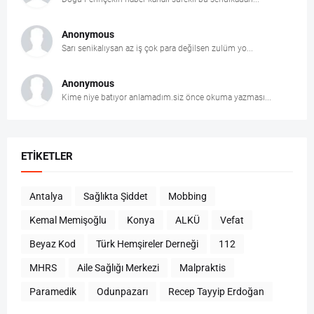
Anonymous
Sarı senikalıysan az iş çok para değilsen zulüm yo...
Anonymous
Kime niye batıyor anlamadım.siz önce okuma yazması...
ETIKETLER
Antalya
Sağlıkta Şiddet
Mobbing
Kemal Memişoğlu
Konya
ALKÜ
Vefat
Beyaz Kod
Türk Hemşireler Derneği
112
MHRS
Aile Sağlığı Merkezi
Malpraktis
Paramedik
Odunpazarı
Recep Tayyip Erdoğan