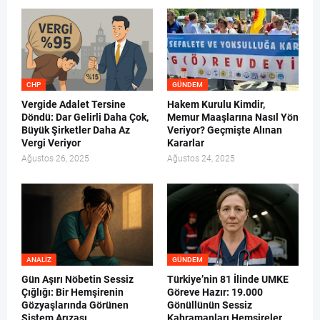
CHP
GÜNDEM
Vergide Adalet Tersine
Hakem Kurulu Kimdir,
Döndü: Dar Gelirli Daha Çok,
Memur Maaşlarına Nasıl Yön
Büyük Şirketler Daha Az
Veriyor? Geçmişte Alınan
Vergi Veriyor
Kararlar
Ağustos 26, 2025
Ağustos 24, 2025
ANALIZ
GÜNDEM
Gün Aşırı Nöbetin Sessiz
Türkiye’nin 81 İlinde UMKE
Çığlığı: Bir Hemşirenin
Göreve Hazır: 19.000
Gözyaşlarında Görünen
Gönüllünün Sessiz
Sistem Arızası
Kahramanları Hemşireler