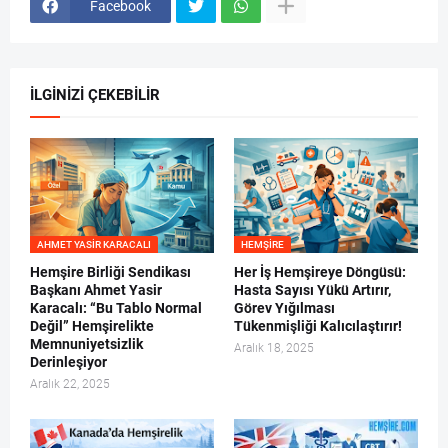
Facebook
İLGINIZI ÇEKEBILIR
AHMET YASIR KARACALI
HEMŞIRE
Hemşire Birliği Sendikası
Her İş Hemşireye Döngüsü:
Başkanı Ahmet Yasir
Hasta Sayısı Yükü Artırır,
Karacalı: “Bu Tablo Normal
Görev Yığılması
Değil” Hemşirelikte
Tükenmişliği Kalıcılaştırır!
Memnuniyetsizlik
Aralık 18, 2025
Derinleşiyor
Aralık 22, 2025