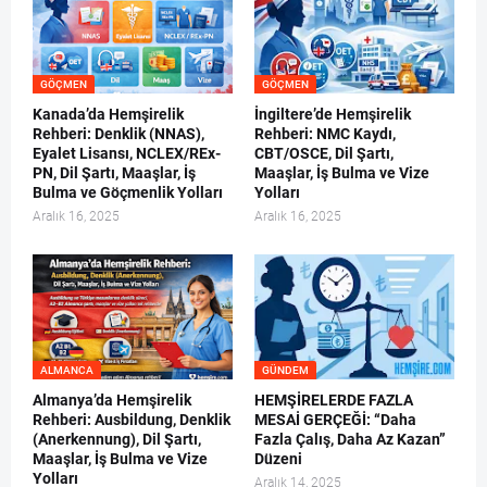
GÖÇMEN
GÖÇMEN
Kanada’da Hemşirelik
İngiltere’de Hemşirelik
Rehberi: Denklik (NNAS),
Rehberi: NMC Kaydı,
Eyalet Lisansı, NCLEX/REx-
CBT/OSCE, Dil Şartı,
PN, Dil Şartı, Maaşlar, İş
Maaşlar, İş Bulma ve Vize
Bulma ve Göçmenlik Yolları
Yolları
Aralık 16, 2025
Aralık 16, 2025
ALMANCA
GÜNDEM
Almanya’da Hemşirelik
HEMŞİRELERDE FAZLA
Rehberi: Ausbildung, Denklik
MESAİ GERÇEĞİ: “Daha
(Anerkennung), Dil Şartı,
Fazla Çalış, Daha Az Kazan”
Maaşlar, İş Bulma ve Vize
Düzeni
Yolları
Aralık 14, 2025