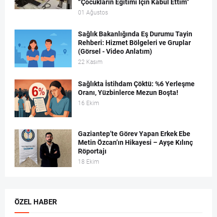
“Çocukların Eğitimi İçin Kabul Ettim”
01 Ağustos
Sağlık Bakanlığında Eş Durumu Tayin
Rehberi: Hizmet Bölgeleri ve Gruplar
(Görsel - Video Anlatım)
22 Kasım
Sağlıkta İstihdam Çöktü: %6 Yerleşme
Oranı, Yüzbinlerce Mezun Boşta!
16 Ekim
Gaziantep’te Görev Yapan Erkek Ebe
Metin Özcan’ın Hikayesi – Ayşe Kılınç
Röportajı
18 Ekim
ÖZEL HABER