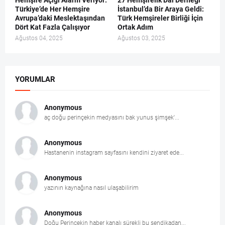
Hemşire Açığı Alarm Veriyor:
27 Hemşirelik Dal Derneği
Türkiye’de Her Hemşire
İstanbul’da Bir Araya Geldi:
Avrupa’daki Meslektaşından
Türk Hemşireler Birliği İçin
Dört Kat Fazla Çalışıyor
Ortak Adım
Ağustos 04, 2025
Ağustos 03, 2025
YORUMLAR
Anonymous
aç doğu perinçekin medyasını bak yunus şimşek'...
Anonymous
Hastanenin instagram sayfasını kendini ziyaret ede...
Anonymous
yazının kaynağına nasıl ulaşabilirim
Anonymous
Doğu Perinçekin haber kanalı sürekli bu sendikadan...