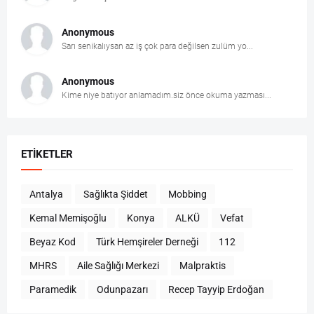
Anonymous
Sarı senikalıysan az iş çok para değilsen zulüm yo...
Anonymous
Kime niye batıyor anlamadım.siz önce okuma yazması...
ETIKETLER
Antalya
Sağlıkta Şiddet
Mobbing
Kemal Memişoğlu
Konya
ALKÜ
Vefat
Beyaz Kod
Türk Hemşireler Derneği
112
MHRS
Aile Sağlığı Merkezi
Malpraktis
Paramedik
Odunpazarı
Recep Tayyip Erdoğan