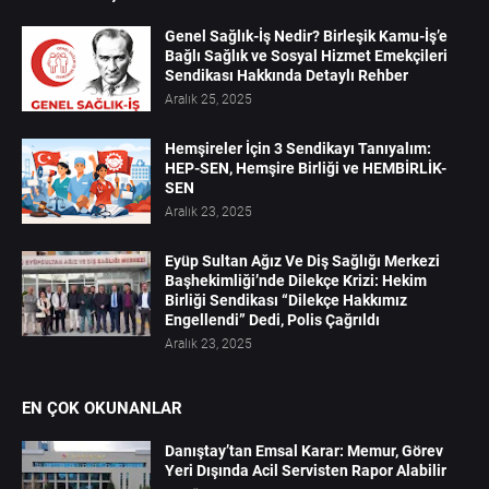
Genel Sağlık-İş Nedir? Birleşik Kamu-İş’e
Bağlı Sağlık ve Sosyal Hizmet Emekçileri
Sendikası Hakkında Detaylı Rehber
Aralık 25, 2025
Hemşireler İçin 3 Sendikayı Tanıyalım:
HEP-SEN, Hemşire Birliği ve HEMBİRLİK-
SEN
Aralık 23, 2025
Eyüp Sultan Ağız Ve Diş Sağlığı Merkezi
Başhekimliği’nde Dilekçe Krizi: Hekim
Birliği Sendikası “Dilekçe Hakkımız
Engellendi” Dedi, Polis Çağrıldı
Aralık 23, 2025
EN ÇOK OKUNANLAR
Danıştay’tan Emsal Karar: Memur, Görev
Yeri Dışında Acil Servisten Rapor Alabilir