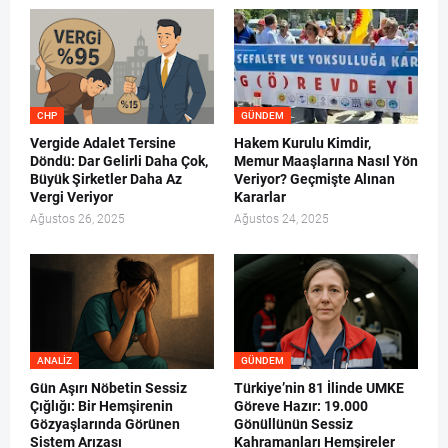
CHP
GÜNDEM
Vergide Adalet Tersine
Hakem Kurulu Kimdir,
Döndü: Dar Gelirli Daha Çok,
Memur Maaşlarına Nasıl Yön
Büyük Şirketler Daha Az
Veriyor? Geçmişte Alınan
Vergi Veriyor
Kararlar
Ağustos 26, 2025
Ağustos 24, 2025
ANALIZ
GÜNDEM
Gün Aşırı Nöbetin Sessiz
Türkiye’nin 81 İlinde UMKE
Çığlığı: Bir Hemşirenin
Göreve Hazır: 19.000
Gözyaşlarında Görünen
Gönüllünün Sessiz
Sistem Arızası
Kahramanları Hemşireler