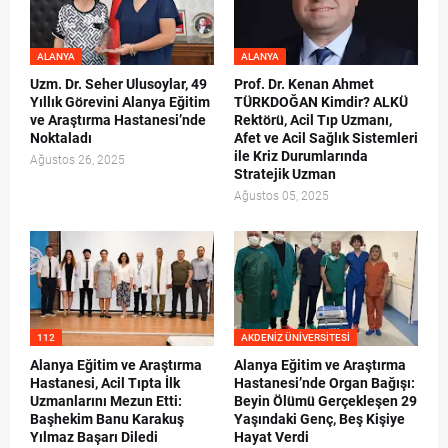
ALANYA
ALANYA
Uzm. Dr. Seher Ulusoylar, 49
Prof. Dr. Kenan Ahmet
Yıllık Görevini Alanya Eğitim
TÜRKDOĞAN Kimdir? ALKÜ
ve Araştırma Hastanesi’nde
Rektörü, Acil Tıp Uzmanı,
Noktaladı
Afet ve Acil Sağlık Sistemleri
ile Kriz Durumlarında
Ağustos 26, 2025
Stratejik Uzman
Ağustos 05, 2025
112
AKDENIZ ÜNIVERSITESI
Alanya Eğitim ve Araştırma
Alanya Eğitim ve Araştırma
Hastanesi, Acil Tıpta İlk
Hastanesi’nde Organ Bağışı:
Uzmanlarını Mezun Etti:
Beyin Ölümü Gerçekleşen 29
Başhekim Banu Karakuş
Yaşındaki Genç, Beş Kişiye
Yılmaz Başarı Diledi
Hayat Verdi