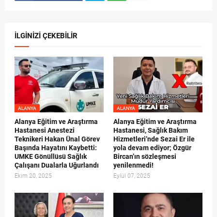
İLGINIZI ÇEKEBILIR
ALANYA
ALANYA
Alanya Eğitim ve Araştırma
Alanya Eğitim ve Araştırma
Hastanesi Anestezi
Hastanesi, Sağlık Bakım
Teknikeri Hakan Ünal Görev
Hizmetleri’nde Sezai Er ile
Başında Hayatını Kaybetti:
yola devam ediyor; Özgür
UMKE Gönüllüsü Sağlık
Bircan’ın sözleşmesi
Çalışanı Dualarla Uğurlandı
yenilenmedi!
Ekim 20, 2025
Eylül 07, 2025