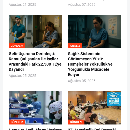
Ağustos 21, 2025
Ağustos 07, 2025
GÜNDEM
ANALIZ
Gelir Uçurumu Derinleşti:
Sağlık Sisteminin
Kamu Çalışanları ile İşçiler
Görünmeyen Yüzü:
Arasındaki Fark 22.500 TL’ye
Hemşireler Yoksulluk ve
Dayandı
Yorgunlukla Mücadele
Ediyor
Ağustos 05, 2025
Ağustos 05, 2025
GÜNDEM
GÜNDEM