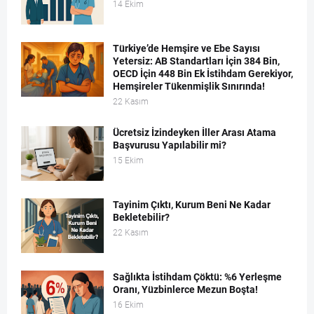
14 Ekim
Türkiye’de Hemşire ve Ebe Sayısı
Yetersiz: AB Standartları İçin 384 Bin,
OECD İçin 448 Bin Ek İstihdam Gerekiyor,
Hemşireler Tükenmişlik Sınırında!
22 Kasım
Ücretsiz İzindeyken İller Arası Atama
Başvurusu Yapılabilir mi?
15 Ekim
Tayinim Çıktı, Kurum Beni Ne Kadar
Bekletebilir?
22 Kasım
Sağlıkta İstihdam Çöktü: %6 Yerleşme
Oranı, Yüzbinlerce Mezun Boşta!
16 Ekim