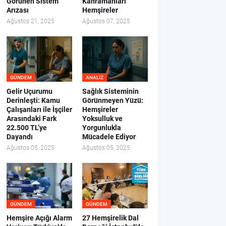
Görünen Sistem
Kahramanları
Arızası
Hemşireler
Ağustos 21, 2025
Ağustos 07, 2025
GÜNDEM
ANALIZ
Gelir Uçurumu
Sağlık Sisteminin
Derinleşti: Kamu
Görünmeyen Yüzü:
Çalışanları ile İşçiler
Hemşireler
Arasındaki Fark
Yoksulluk ve
22.500 TL’ye
Yorgunlukla
Dayandı
Mücadele Ediyor
Ağustos 05, 2025
Ağustos 05, 2025
GÜNDEM
GÜNDEM
Hemşire Açığı Alarm
27 Hemşirelik Dal