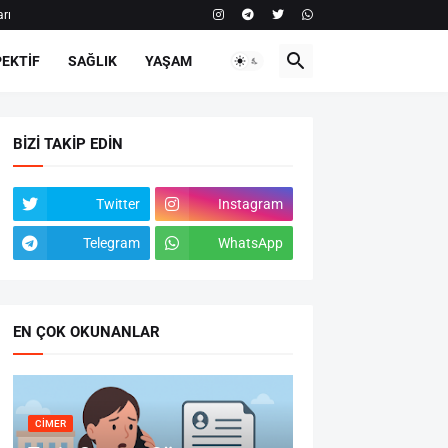
rı
EKTİF
SAĞLIK
YAŞAM
BIZI TAKIP EDIN
Twitter
Instagram
Telegram
WhatsApp
EN ÇOK OKUNANLAR
CİMER