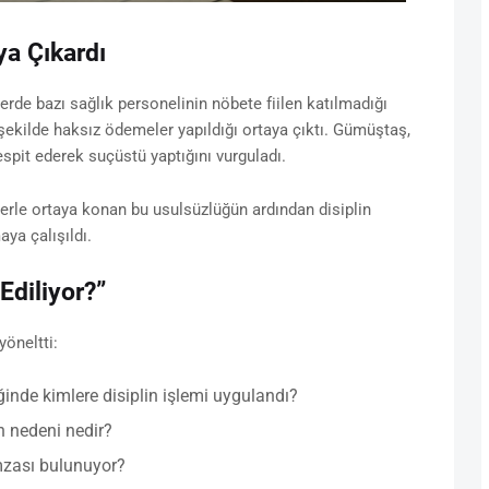
a Çıkardı
lerde bazı sağlık personelinin nöbete fiilen katılmadığı
 şekilde haksız ödemeler yapıldığı ortaya çıktı. Gümüştaş,
spit ederek suçüstü yaptığını vurguladı.
rle ortaya konan bu usulsüzlüğün ardından disiplin
aya çalışıldı.
Ediliyor?”
öneltti:
ğinde kimlere disiplin işlemi uygulandı?
n nedeni nedir?
mzası bulunuyor?