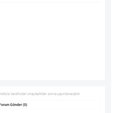
ticisi tarafından onayladıktan sonra yayınlanacaktır.
Yorum Gönder (0)