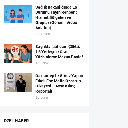
Sağlık Bakanlığında Eş
Durumu Tayin Rehberi:
Hizmet Bölgeleri ve
Gruplar (Görsel - Video
Anlatım)
22 Kasım
Sağlıkta İstihdam Çöktü:
%6 Yerleşme Oranı,
Yüzbinlerce Mezun Boşta!
16 Ekim
Gaziantep’te Görev Yapan
Erkek Ebe Metin Özcan’ın
Hikayesi – Ayşe Kılınç
Röportajı
18 Ekim
ÖZEL HABER