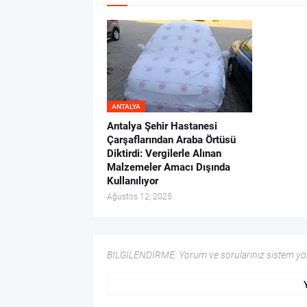
ANTALYA
Antalya Şehir Hastanesi
Çarşaflarından Araba Örtüsü
Diktirdi: Vergilerle Alınan
Malzemeler Amacı Dışında
Kullanılıyor
Ağustos 12, 2025
BİLGİLENDİRME: Yorum ve sorularınız sistem yöne