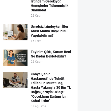
İstihdam Gerekiyor,
Hemşireler Tükenmişlik
Sınırında!
22 Kasım
Ücretsiz İzindeyken İller
Arası Atama Başvurusu
Yapılabilir mi?
15 Ekim
Tayinim Çıktı, Kurum Beni
Ne Kadar Bekletebilir?
22 Kasım
Konya Şehir
Hastanesi’nde Tehdit
Edilen Dr. Murat Baş,
Hasta Yakınıyla 30 Bin TL
Bağış Şartıyla Uzlaştı:
“Çocukların Eğitimi İçin
Kabul Ettim”
01 Ağustos