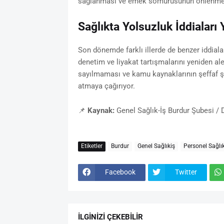
sağlanması ve emek sömürüsünün önlenmesi
Sağlıkta Yolsuzluk İddialar
Son dönemde farklı illerde de benzer iddiala
denetim ve liyakat tartışmalarını yeniden ale
sayılmaması ve kamu kaynaklarının şeffaf şek
atmaya çağırıyor.
📌
Kaynak:
Genel Sağlık-İş Burdur Şubesi /
Etiketler
Burdur
Genel Sağlıkiş
Personel Sağlı
Facebook
Twitter
İLGINIZI ÇEKEBILIR