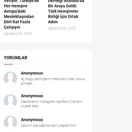
Veriyor: Türkiye’de
Derneği İstanbul’da
Her Hemşire
Bir Araya Geldi:
Avrupa’daki
Türk Hemşireler
Meslektaşından
Birliği İçin Ortak
Dört Kat Fazla
Adım
Çalışıyor
Ağustos 03, 2025
Ağustos 04, 2025
YORUMLAR
Anonymous
aç doğu perinçekin medyasını bak yunus
şimşek'...
Anonymous
Hastanenin instagram sayfasını kendini
ziyaret ede...
Anonymous
yazının kaynağına nasıl ulaşabilirim