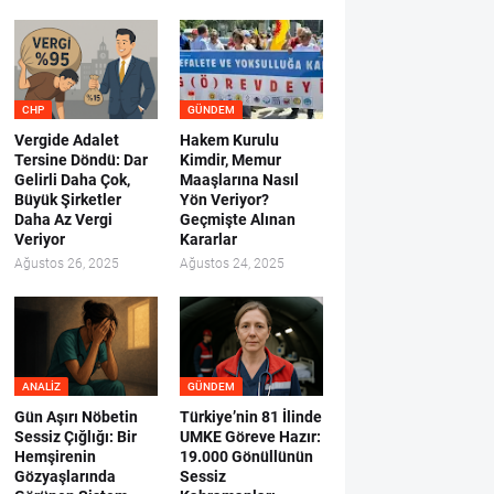
CHP
GÜNDEM
Vergide Adalet
Hakem Kurulu
Tersine Döndü: Dar
Kimdir, Memur
Gelirli Daha Çok,
Maaşlarına Nasıl
Büyük Şirketler
Yön Veriyor?
Daha Az Vergi
Geçmişte Alınan
Veriyor
Kararlar
Ağustos 26, 2025
Ağustos 24, 2025
ANALIZ
GÜNDEM
Gün Aşırı Nöbetin
Türkiye’nin 81 İlinde
Sessiz Çığlığı: Bir
UMKE Göreve Hazır:
Hemşirenin
19.000 Gönüllünün
Gözyaşlarında
Sessiz