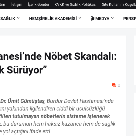
tım
İletişim
İçerik Gönder
KVKK ve Gizlilik Politikası
Site Kullanım Koşulla
 SAĞLIK
HEMŞIRELIK AKADEMISI
🎬 MEDYA
PERSP
anesi’nde Nöbet Skandalı:
ük Sürüyor”
0
 Dr. Ümit Gümüştaş
, Burdur Devlet Hastanesi’nde
ını yakından ilgilendiren ciddi bir usulsüzlüğü
r fiilen tutulmayan nöbetlerin sisteme işlenerek
ek, bu durumun hem haksız kazanca hem de sağlık
ol açtığını ifade etti.