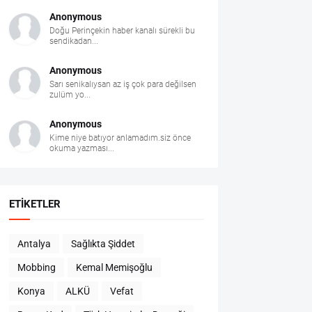
Anonymous
Doğu Perinçekin haber kanalı sürekli bu
sendikadan...
Anonymous
Sarı senikalıysan az iş çok para değilsen
zulüm yo...
Anonymous
Kime niye batıyor anlamadım.siz önce
okuma yazması...
ETIKETLER
Antalya
Sağlıkta Şiddet
Mobbing
Kemal Memişoğlu
Konya
ALKÜ
Vefat