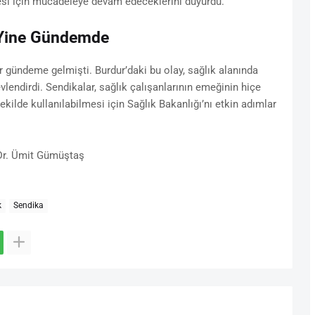
 için mücadeleye devam edeceklerini duyurdu.
ı Yine Gündemde
r gündeme gelmişti. Burdur’daki bu olay, sağlık alanında
vlendirdi. Sendikalar, sağlık çalışanlarının emeğinin hiçe
ilde kullanılabilmesi için Sağlık Bakanlığı’nı etkin adımlar
 Dr. Ümit Gümüştaş
k
Sendika