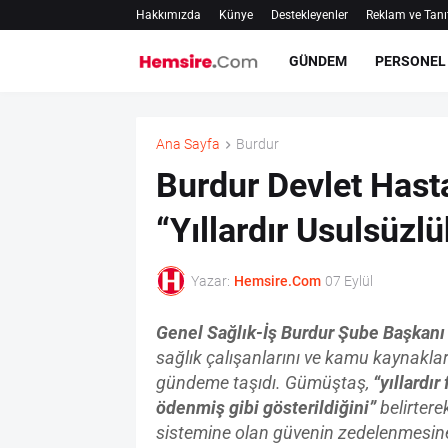
Hakkımızda
Künye
Destekleyenler
Reklam ve Tanı
GÜNDEM
PERSONEL
Ana Sayfa
Burdur
Burdur Devlet Hast
“Yıllardır Usulsüzl
Yazar:
Hemsire.Com
07 Eylül
Genel Sağlık-İş Burdur Şube Başkanı
sağlık çalışanlarını ve kamu kaynaklar
gündeme taşıdı. Gümüştaş,
“yıllardı
ödenmiş gibi gösterildiğini”
belirter
sistemine olan güvenin zedelenmesine y