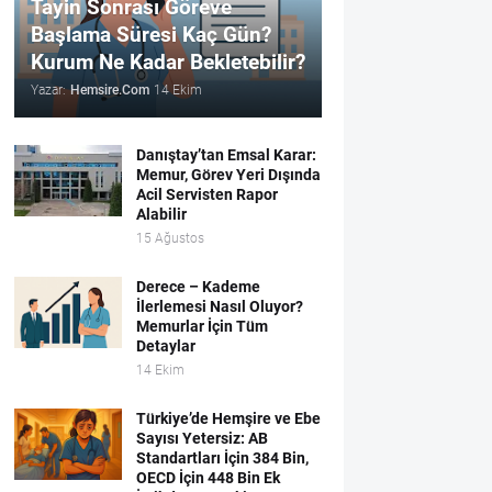
Tayin Sonrası Göreve
Başlama Süresi Kaç Gün?
Kurum Ne Kadar Bekletebilir?
Yazar:
Hemsire.Com
14 Ekim
Danıştay’tan Emsal Karar:
Memur, Görev Yeri Dışında
Acil Servisten Rapor
Alabilir
15 Ağustos
Derece – Kademe
İlerlemesi Nasıl Oluyor?
Memurlar İçin Tüm
Detaylar
14 Ekim
Türkiye’de Hemşire ve Ebe
Sayısı Yetersiz: AB
Standartları İçin 384 Bin,
OECD İçin 448 Bin Ek