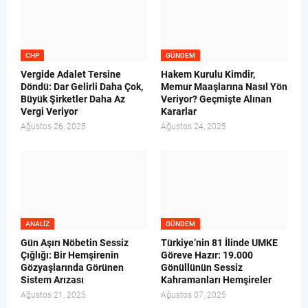
CHP
GÜNDEM
Vergide Adalet Tersine
Hakem Kurulu Kimdir,
Döndü: Dar Gelirli Daha Çok,
Memur Maaşlarına Nasıl Yön
Büyük Şirketler Daha Az
Veriyor? Geçmişte Alınan
Vergi Veriyor
Kararlar
Ağustos 26, 2025
Ağustos 24, 2025
ANALIZ
GÜNDEM
Gün Aşırı Nöbetin Sessiz
Türkiye’nin 81 İlinde UMKE
Çığlığı: Bir Hemşirenin
Göreve Hazır: 19.000
Gözyaşlarında Görünen
Gönüllünün Sessiz
Sistem Arızası
Kahramanları Hemşireler
Ağustos 21, 2025
Ağustos 07, 2025