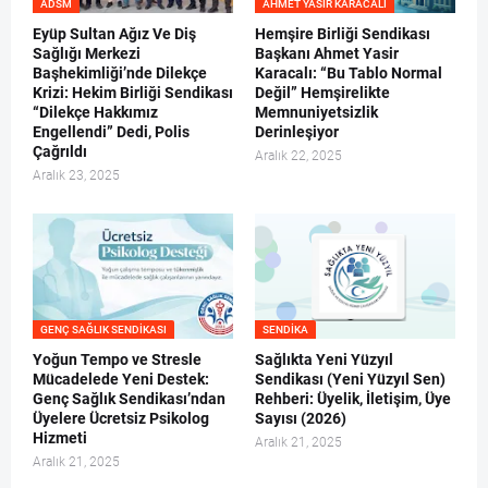
ADSM
AHMET YASIR KARACALI
Eyüp Sultan Ağız Ve Diş
Hemşire Birliği Sendikası
Sağlığı Merkezi
Başkanı Ahmet Yasir
Başhekimliği’nde Dilekçe
Karacalı: “Bu Tablo Normal
Krizi: Hekim Birliği Sendikası
Değil” Hemşirelikte
“Dilekçe Hakkımız
Memnuniyetsizlik
Engellendi” Dedi, Polis
Derinleşiyor
Çağrıldı
Aralık 22, 2025
Aralık 23, 2025
GENÇ SAĞLIK SENDIKASI
SENDIKA
Yoğun Tempo ve Stresle
Sağlıkta Yeni Yüzyıl
Mücadelede Yeni Destek:
Sendikası (Yeni Yüzyıl Sen)
Genç Sağlık Sendikası’ndan
Rehberi: Üyelik, İletişim, Üye
Üyelere Ücretsiz Psikolog
Sayısı (2026)
Hizmeti
Aralık 21, 2025
Aralık 21, 2025