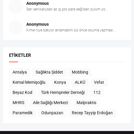
Anonymous
Sarı senikalıysan az iş çok para değilsen zulüm yo...
Anonymous
Kime niye batıyor anlamadım.siz önce okuma yazması...
ETIKETLER
Antalya
Sağlıkta Şiddet
Mobbing
Kemal Memişoğlu
Konya
ALKÜ
Vefat
Beyaz Kod
Türk Hemşireler Derneği
112
MHRS
Aile Sağlığı Merkezi
Malpraktis
Paramedik
Odunpazarı
Recep Tayyip Erdoğan