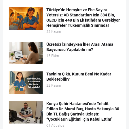
Türkiye’de Hemşire ve Ebe Sayısı
Yetersiz: AB Standartları İçin 384 Bin,
OECD İçin 448 Bin Ek İstihdam Gerekiyor,
Hemşireler Tükenmişlik Sınırında!
22 Kasım
Ücretsiz İzindeyken İller Arası Atama
Başvurusu Yapılabilir mi?
15 Ekim
Tayinim Çıktı, Kurum Beni Ne Kadar
Bekletebilir?
22 Kasım
Konya Şehir Hastanesi’nde Tehdit
Edilen Dr. Murat Baş, Hasta Yakınıyla 30
Bin TL Bağış Şartıyla Uzlaştı:
“Çocukların Eğitimi İçin Kabul Ettim”
01 Ağustos