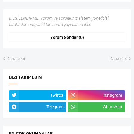
BİLGİLENDİRME: Yorum ve sorularınız sistem yöneticisi
tarafından onayladıktan sonra yayınlanacaktır.
Yorum Gönder (0)
Daha yeni
Daha eski
BIZI TAKIP EDIN
Twitter
Instagram
Telegram
WhatsApp
EN ÇOK OKUNANLAR