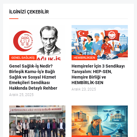
İLGINIZI ÇEKEBILIR
GENEL SAĞLIKIŞ
HEMBIRLIKSEN
Genel Sağlık-İş Nedir?
Hemşireler İçin 3 Sendikayı
Birleşik Kamu-İş’e Bağlı
Tanıyalım: HEP-SEN,
Sağlık ve Sosyal Hizmet
Hemşire Birliği ve
Emekçileri Sendikası
HEMBİRLİK-SEN
Hakkında Detaylı Rehber
Aralık 23, 2025
Aralık 25, 2025