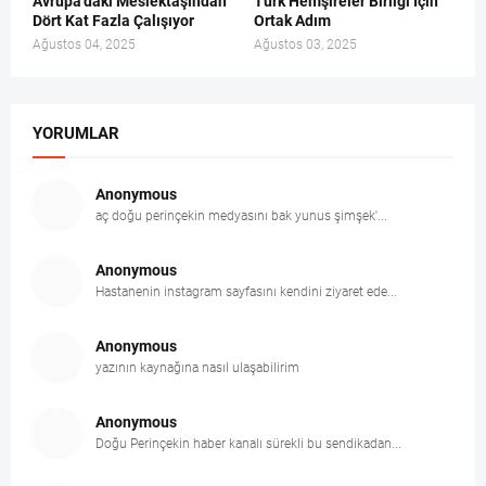
Avrupa’daki Meslektaşından
Türk Hemşireler Birliği İçin
Dört Kat Fazla Çalışıyor
Ortak Adım
Ağustos 04, 2025
Ağustos 03, 2025
YORUMLAR
Anonymous
aç doğu perinçekin medyasını bak yunus şimşek'...
Anonymous
Hastanenin instagram sayfasını kendini ziyaret ede...
Anonymous
yazının kaynağına nasıl ulaşabilirim
Anonymous
Doğu Perinçekin haber kanalı sürekli bu sendikadan...