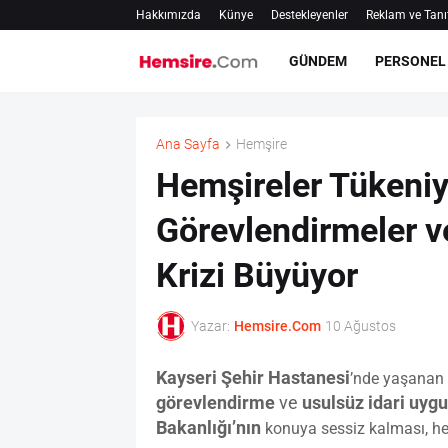
Hakkımızda
Künye
Destekleyenler
Reklam ve Tanı
GÜNDEM
PERSONEL
Ana Sayfa
Hemşire
Hemşireler Tükeniy
Görevlendirmeler ve
Krizi Büyüyor
Yazar:
Hemsire.Com
10 Ağustos
Kayseri Şehir Hastanesi
’nde yaşanan 
görevlendirme
ve
usulsüz idari uyg
Bakanlığı’nın
konuya sessiz kalması, hemş