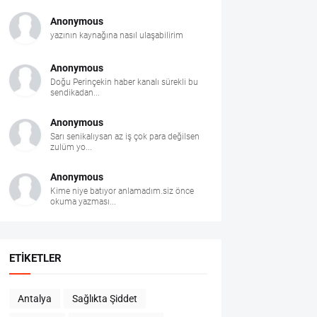
Anonymous
yazının kaynağına nasıl ulaşabilirim
Anonymous
Doğu Perinçekin haber kanalı sürekli bu
sendikadan...
Anonymous
Sarı senikalıysan az iş çok para değilsen
zulüm yo...
Anonymous
Kime niye batıyor anlamadım.siz önce
okuma yazması...
ETIKETLER
Antalya
Sağlıkta Şiddet