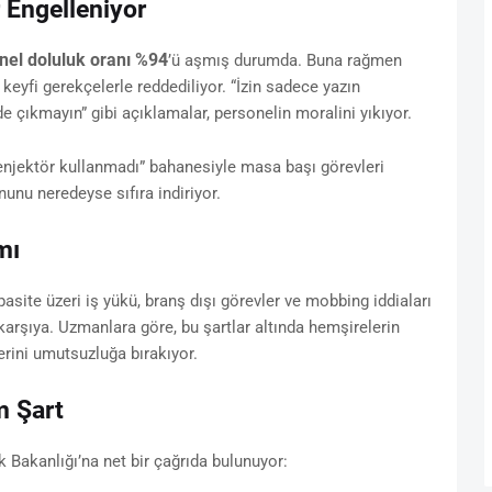
r Engelleniyor
nel doluluk oranı %94
’ü aşmış durumda. Buna rağmen
 keyfi gerekçelerle reddediliyor. “İzin sadece yazın
de çıkmayın” gibi açıklamalar, personelin moralini yıkıyor.
 enjektör kullanmadı” bahanesiyle masa başı görevleri
unu neredeyse sıfıra indiriyor.
mı
asite üzeri iş yükü, branş dışı görevler ve mobbing iddiaları
 karşıya. Uzmanlara göre, bu şartlar altında hemşirelerin
yerini umutsuzluğa bırakıyor.
m Şart
k Bakanlığı’na net bir çağrıda bulunuyor: