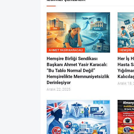
AHMET YASIR KARACALI
HEMŞIRE
Hemşire Birliği Sendikası
Her İş 
Başkanı Ahmet Yasir Karacalı:
Hasta Sa
“Bu Tablo Normal Değil”
Yığılma
Hemşirelikte Memnuniyetsizlik
Kalıcılaş
Derinleşiyor
Aralık 18,
Aralık 22, 2025