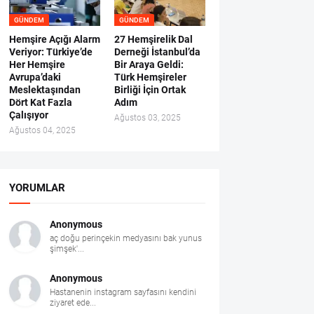
GÜNDEM
GÜNDEM
Hemşire Açığı Alarm
27 Hemşirelik Dal
Veriyor: Türkiye’de
Derneği İstanbul’da
Her Hemşire
Bir Araya Geldi:
Avrupa’daki
Türk Hemşireler
Meslektaşından
Birliği İçin Ortak
Dört Kat Fazla
Adım
Çalışıyor
Ağustos 03, 2025
Ağustos 04, 2025
YORUMLAR
Anonymous
aç doğu perinçekin medyasını bak yunus
şimşek'...
Anonymous
Hastanenin instagram sayfasını kendini
ziyaret ede...