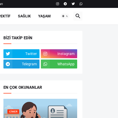
rı
EKTİF
SAĞLIK
YAŞAM
BIZI TAKIP EDIN
Twitter
Instagram
Telegram
WhatsApp
EN ÇOK OKUNANLAR
CİMER