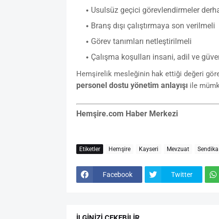
Usulsüz geçici görevlendirmeler derh
Branş dışı çalıştırmaya son verilmeli
Görev tanımları netleştirilmeli
Çalışma koşulları insani, adil ve güven
Hemşirelik mesleğinin hak ettiği değeri gör
personel dostu yönetim anlayışı
ile mümk
Hemşire.com Haber Merkezi
Etiketler
Hemşire
Kayseri
Mevzuat
Sendika
Facebook
Twitter
İLGINIZI ÇEKEBILIR