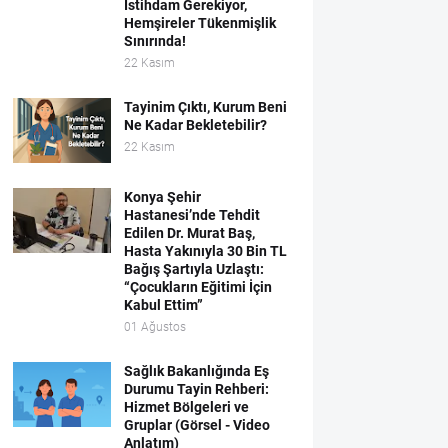
İstihdam Gerekiyor,
Hemşireler Tükenmişlik
Sınırında!
22 Kasım
Tayinim Çıktı, Kurum Beni
Ne Kadar Bekletebilir?
22 Kasım
Konya Şehir
Hastanesi’nde Tehdit
Edilen Dr. Murat Baş,
Hasta Yakınıyla 30 Bin TL
Bağış Şartıyla Uzlaştı:
“Çocukların Eğitimi İçin
Kabul Ettim”
01 Ağustos
Sağlık Bakanlığında Eş
Durumu Tayin Rehberi:
Hizmet Bölgeleri ve
Gruplar (Görsel - Video
Anlatım)