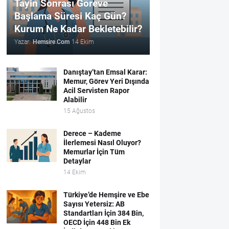
Tayin Sonrası Göreve
Başlama Süresi Kaç Gün?
Kurum Ne Kadar Bekletebilir?
Yazar:
Hemsire.Com
14 Ekim
Danıştay’tan Emsal Karar:
Memur, Görev Yeri Dışında
Acil Servisten Rapor
Alabilir
15 Ağustos
Derece – Kademe
İlerlemesi Nasıl Oluyor?
Memurlar İçin Tüm
Detaylar
14 Ekim
Türkiye’de Hemşire ve Ebe
Sayısı Yetersiz: AB
Standartları İçin 384 Bin,
OECD İçin 448 Bin Ek