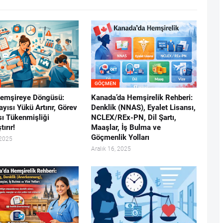
GÖÇMEN
Hemşireye Döngüsü:
Kanada’da Hemşirelik Rehberi:
yısı Yükü Artırır, Görev
Denklik (NNAS), Eyalet Lisansı,
sı Tükenmişliği
NCLEX/REx-PN, Dil Şartı,
tırır!
Maaşlar, İş Bulma ve
Göçmenlik Yolları
 2025
Aralık 16, 2025