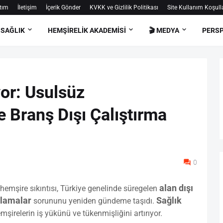
tım
İletişim
İçerik Gönder
KVKK ve Gizlilik Politikası
Site Kullanım Koşulla
 SAĞLIK
HEMŞIRELIK AKADEMISI
🎬 MEDYA
PERSP
or: Usulsüz
 Branş Dışı Çalıştırma
0
alan dışı
hemşire sıkıntısı, Türkiye genelinde süregelen
ulamalar
Sağlık
sorununu yeniden gündeme taşıdı.
irelerin iş yükünü ve tükenmişliğini artırıyor.