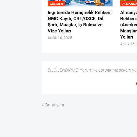
GÖÇMEN
ALMANC
İngiltere’de Hemşirelik Rehberi:
Almanya
NMC Kaydı, CBT/OSCE, Dil
Rehberi
Şartı, Maaşlar, İş Bulma ve
(Anerken
Vize Yolları
Maaşlar
Yolları
Aralık 16, 2025
Aralık 15,
BİLGİLENDİRME: Yorum ve sorularınız sistem yöne
Daha yeni