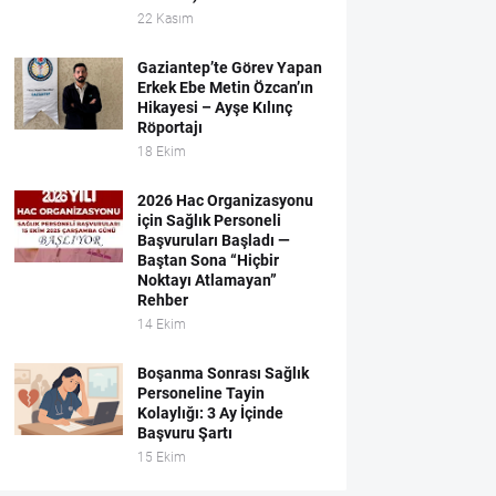
22 Kasım
Gaziantep’te Görev Yapan
Erkek Ebe Metin Özcan’ın
Hikayesi – Ayşe Kılınç
Röportajı
18 Ekim
2026 Hac Organizasyonu
için Sağlık Personeli
Başvuruları Başladı —
Baştan Sona “Hiçbir
Noktayı Atlamayan”
Rehber
14 Ekim
Boşanma Sonrası Sağlık
Personeline Tayin
Kolaylığı: 3 Ay İçinde
Başvuru Şartı
15 Ekim