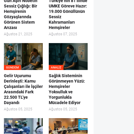
Gün Aşırı Nöbetin
Türkiye’nin 81 İlinde
Sessiz Çığlığı: Bir
UMKE Göreve Hazır:
Hemşirenin
19.000 Gönüllünün
Gözyaşlarında
Sessiz
Görünen Sistem
Kahramanları
Arızası
Hemşireler
Ağustos 21, 2025
Ağustos 07, 2025
GÜNDEM
ANALIZ
Gelir Uçurumu
Sağlık Sisteminin
Derinleşti: Kamu
Görünmeyen Yüzü:
Çalışanları ile İşçiler
Hemşireler
Arasındaki Fark
Yoksulluk ve
22.500 TL’ye
Yorgunlukla
Dayandı
Mücadele Ediyor
Ağustos 05, 2025
Ağustos 05, 2025