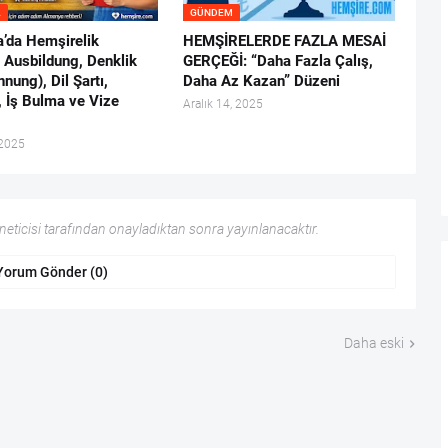
A
GÜNDEM
’da Hemşirelik
HEMŞİRELERDE FAZLA MESAİ
: Ausbildung, Denklik
GERÇEĞİ: “Daha Fazla Çalış,
nung), Dil Şartı,
Daha Az Kazan” Düzeni
, İş Bulma ve Vize
Aralık 14, 2025
 2025
ticisi tarafından onayladıktan sonra yayınlanacaktır.
Yorum Gönder (0)
Daha eski