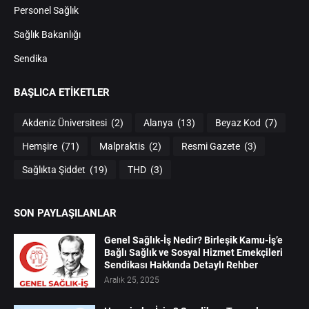
Personel Sağlık
Sağlık Bakanlığı
Sendika
BAŞLICA ETIKETLER
Akdeniz Üniversitesi
(2)
Alanya
(13)
Beyaz Kod
(7)
Hemşire
(71)
Malpraktis
(2)
Resmi Gazete
(3)
Sağlıkta Şiddet
(19)
THD
(3)
SON PAYLAŞILANLAR
Genel Sağlık-İş Nedir? Birleşik Kamu-İş’e
Bağlı Sağlık ve Sosyal Hizmet Emekçileri
Sendikası Hakkında Detaylı Rehber
Aralık 25, 2025