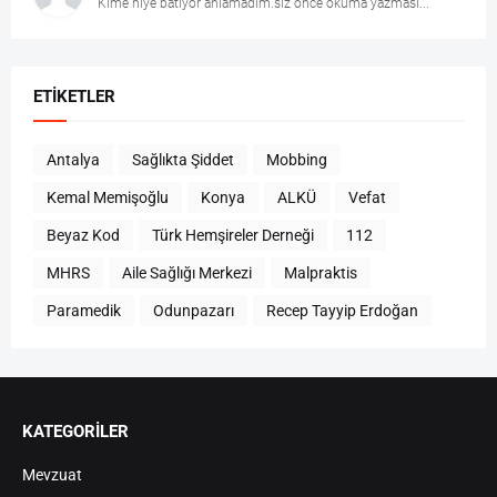
Kime niye batıyor anlamadım.siz önce okuma yazması...
ETIKETLER
Antalya
Sağlıkta Şiddet
Mobbing
Kemal Memişoğlu
Konya
ALKÜ
Vefat
Beyaz Kod
Türk Hemşireler Derneği
112
MHRS
Aile Sağlığı Merkezi
Malpraktis
Paramedik
Odunpazarı
Recep Tayyip Erdoğan
KATEGORİLER
Mevzuat