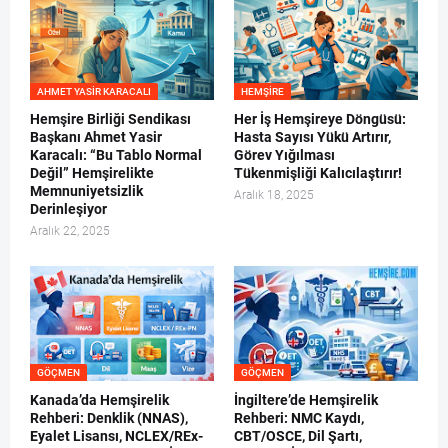
AHMET YASIR KARACALI
HEMŞIRE
Hemşire Birliği Sendikası
Her İş Hemşireye Döngüsü:
Başkanı Ahmet Yasir
Hasta Sayısı Yükü Artırır,
Karacalı: “Bu Tablo Normal
Görev Yığılması
Değil” Hemşirelikte
Tükenmişliği Kalıcılaştırır!
Memnuniyetsizlik
Aralık 18, 2025
Derinleşiyor
Aralık 22, 2025
GÖÇMEN
GÖÇMEN
Kanada’da Hemşirelik
İngiltere’de Hemşirelik
Rehberi: Denklik (NNAS),
Rehberi: NMC Kaydı,
Eyalet Lisansı, NCLEX/REx-
CBT/OSCE, Dil Şartı,