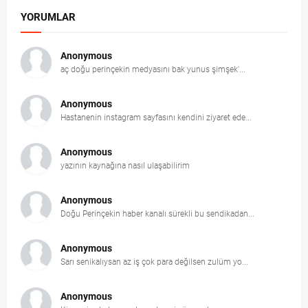
YORUMLAR
Anonymous
aç doğu perinçekin medyasını bak yunus şimşek'...
Anonymous
Hastanenin instagram sayfasını kendini ziyaret ede...
Anonymous
yazının kaynağına nasıl ulaşabilirim
Anonymous
Doğu Perinçekin haber kanalı sürekli bu sendikadan...
Anonymous
Sarı senikalıysan az iş çok para değilsen zulüm yo...
Anonymous