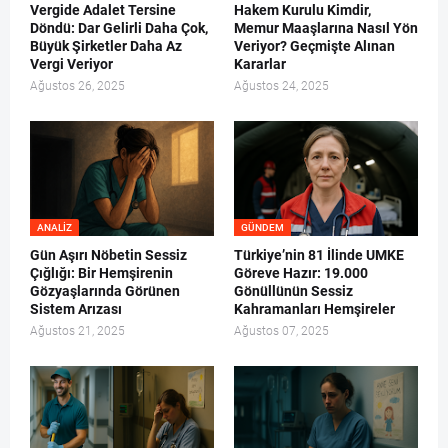
Vergide Adalet Tersine
Hakem Kurulu Kimdir,
Döndü: Dar Gelirli Daha Çok,
Memur Maaşlarına Nasıl Yön
Büyük Şirketler Daha Az
Veriyor? Geçmişte Alınan
Vergi Veriyor
Kararlar
Ağustos 26, 2025
Ağustos 24, 2025
ANALIZ
GÜNDEM
Gün Aşırı Nöbetin Sessiz
Türkiye’nin 81 İlinde UMKE
Çığlığı: Bir Hemşirenin
Göreve Hazır: 19.000
Gözyaşlarında Görünen
Gönüllünün Sessiz
Sistem Arızası
Kahramanları Hemşireler
Ağustos 21, 2025
Ağustos 07, 2025