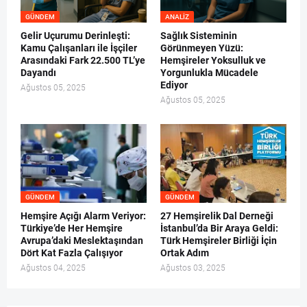
GÜNDEM
ANALIZ
Gelir Uçurumu Derinleşti:
Sağlık Sisteminin
Kamu Çalışanları ile İşçiler
Görünmeyen Yüzü:
Arasındaki Fark 22.500 TL’ye
Hemşireler Yoksulluk ve
Dayandı
Yorgunlukla Mücadele
Ediyor
Ağustos 05, 2025
Ağustos 05, 2025
GÜNDEM
GÜNDEM
Hemşire Açığı Alarm Veriyor:
27 Hemşirelik Dal Derneği
Türkiye’de Her Hemşire
İstanbul’da Bir Araya Geldi:
Avrupa’daki Meslektaşından
Türk Hemşireler Birliği İçin
Dört Kat Fazla Çalışıyor
Ortak Adım
Ağustos 04, 2025
Ağustos 03, 2025