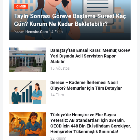
CİMER
Tayin Sonrası Göreve Başlama Süresi Kaç
Gün? Kurum Ne Kadar Bekletebilir?
Yazar:
Hemsire.Com
14 Ekim
Danıştay’tan Emsal Karar: Memur, Görev
Yeri Dışında Acil Servisten Rapor
Alabilir
15 Ağustos
Derece – Kademe İlerlemesi Nasıl
Oluyor? Memurlar İçin Tüm Detaylar
14 Ekim
Türkiye’de Hemşire ve Ebe Sayısı
Yetersiz: AB Standartları İçin 384 Bin,
OECD İçin 448 Bin Ek İstihdam Gerekiyor,
Hemşireler Tükenmişlik Sınırında!
22 Kasım