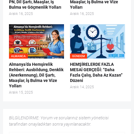
PN, Dil Şartı, Maaşlar, İş
Maaşlar, İş Bulma ve Vize
Bulma ve Göçmenlik Yolları
Yolları
Aralık 16, 2025
Aralık 16, 2025
ALMANCA
GÜNDEM
Almanya’da Hemşirelik
HEMŞİRELERDE FAZLA
Rehberi: Ausbildung, Denklik
MESAİ GERÇEĞİ: “Daha
(Anerkennung), Dil Şartı,
Fazla Çalış, Daha Az Kazan”
Maaşlar, İş Bulma ve Vize
Düzeni
Yolları
Aralık 14, 2025
Aralık 15, 2025
BİLGİLENDİRME: Yorum ve sorularınız sistem yöneticisi
tarafından onayladıktan sonra yayınlanacaktır.