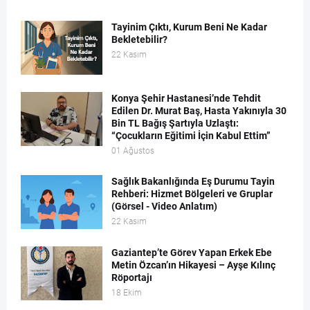
Tayinim Çıktı, Kurum Beni Ne Kadar
Bekletebilir?
22 Kasım
Konya Şehir Hastanesi’nde Tehdit
Edilen Dr. Murat Baş, Hasta Yakınıyla 30
Bin TL Bağış Şartıyla Uzlaştı:
“Çocukların Eğitimi İçin Kabul Ettim”
01 Ağustos
Sağlık Bakanlığında Eş Durumu Tayin
Rehberi: Hizmet Bölgeleri ve Gruplar
(Görsel - Video Anlatım)
22 Kasım
Gaziantep’te Görev Yapan Erkek Ebe
Metin Özcan’ın Hikayesi – Ayşe Kılınç
Röportajı
18 Ekim