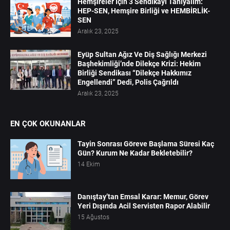
Hemşireler İçin 3 Sendikayı Tanıyalım:
HEP-SEN, Hemşire Birliği ve HEMBİRLİK-
SEN
Aralık 23, 2025
Eyüp Sultan Ağız Ve Diş Sağlığı Merkezi
Başhekimliği’nde Dilekçe Krizi: Hekim
Birliği Sendikası “Dilekçe Hakkımız
Engellendi” Dedi, Polis Çağrıldı
Aralık 23, 2025
EN ÇOK OKUNANLAR
Tayin Sonrası Göreve Başlama Süresi Kaç
Gün? Kurum Ne Kadar Bekletebilir?
14 Ekim
Danıştay’tan Emsal Karar: Memur, Görev
Yeri Dışında Acil Servisten Rapor Alabilir
15 Ağustos